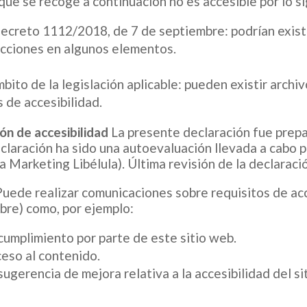
que se recoge a continuación no es accesible por lo s
Decreto 1112/2018, de 7 de septiembre:
podrían exist
ucciones en algunos elementos.
.
bito de la legislación aplicable:
pueden existir archi
s de accesibilidad.
ón de accesibilidad
La presente declaración fue prep
laración ha sido una autoevaluación llevada a cabo 
a Marketing Libélula).
Última revisión de la declaraci
Puede realizar comunicaciones sobre requisitos de acce
re) como, por ejemplo:
ncumplimiento por parte de este sitio web.
ceso al contenido.
sugerencia de mejora relativa a la accesibilidad del si