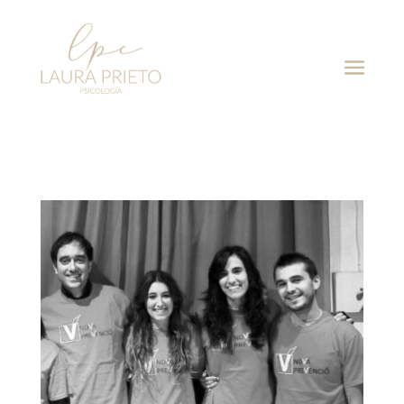
NOVA PREVENCIÓ
por
LaUrapRie2
|
Ene 15, 2021
|
Prensa